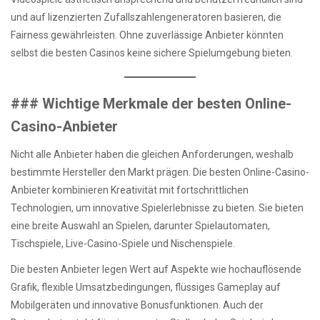
und auf lizenzierten Zufallszahlengeneratoren basieren, die
Fairness gewährleisten. Ohne zuverlässige Anbieter könnten
selbst die besten Casinos keine sichere Spielumgebung bieten.
### Wichtige Merkmale der besten Online-
Casino-Anbieter
Nicht alle Anbieter haben die gleichen Anforderungen, weshalb
bestimmte Hersteller den Markt prägen. Die besten Online-Casino-
Anbieter kombinieren Kreativität mit fortschrittlichen
Technologien, um innovative Spielerlebnisse zu bieten. Sie bieten
eine breite Auswahl an Spielen, darunter Spielautomaten,
Tischspiele, Live-Casino-Spiele und Nischenspiele.
Die besten Anbieter legen Wert auf Aspekte wie hochauflösende
Grafik, flexible Umsatzbedingungen, flüssiges Gameplay auf
Mobilgeräten und innovative Bonusfunktionen. Auch der