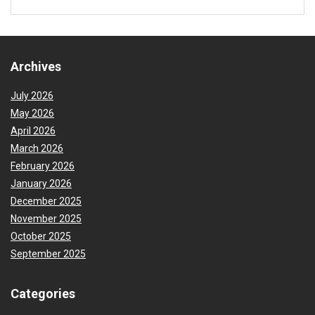
Archives
July 2026
May 2026
April 2026
March 2026
February 2026
January 2026
December 2025
November 2025
October 2025
September 2025
Categories