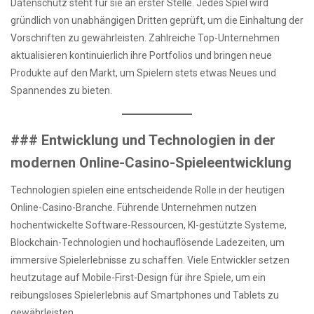
Datenschutz steht für sie an erster Stelle. Jedes Spiel wird
gründlich von unabhängigen Dritten geprüft, um die Einhaltung der
Vorschriften zu gewährleisten. Zahlreiche Top-Unternehmen
aktualisieren kontinuierlich ihre Portfolios und bringen neue
Produkte auf den Markt, um Spielern stets etwas Neues und
Spannendes zu bieten.
### Entwicklung und Technologien in der
modernen Online-Casino-Spieleentwicklung
Technologien spielen eine entscheidende Rolle in der heutigen
Online-Casino-Branche. Führende Unternehmen nutzen
hochentwickelte Software-Ressourcen, KI-gestützte Systeme,
Blockchain-Technologien und hochauflösende Ladezeiten, um
immersive Spielerlebnisse zu schaffen. Viele Entwickler setzen
heutzutage auf Mobile-First-Design für ihre Spiele, um ein
reibungsloses Spielerlebnis auf Smartphones und Tablets zu
gewährleisten.