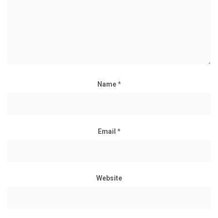
Name
*
Email
*
Website