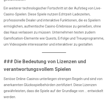
Ein weiterer technologischer Fortschritt ist der Aufstieg von Live-
Casino-Spielen. Diese Spiele nutzen Echtzeit-Ladezeiten,
professionelle Dealer und interaktive Funktionen, die es Spielern
ermöglichen, authentische Casino-Erlebnisse zu genießen, ohne
das Haus verlassen zu müssen. Unternehmen testen zudem
Gamification-Elemente wie Quests, Erfolge und Treueprogramme,
um Videospiele interessanter und interaktiver zu gestalten.
### Die Bedeutung von Lizenzen und
verantwortungsvollem Spielen
Seriöse Online-Casinos unterliegen strengen Regeln und sind von
anerkannten Glücksspielbehörden zertifiziert. Diese Lizenzen
gewährleisten, dass die Spiele auf der Grundlage von … entwickelt
werden.