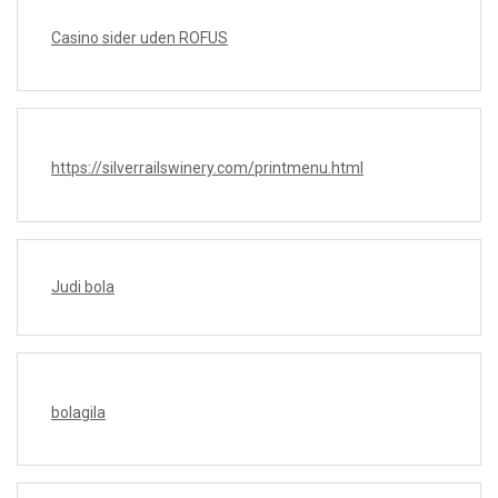
Casino sider uden ROFUS
https://silverrailswinery.com/printmenu.html
Judi bola
bolagila